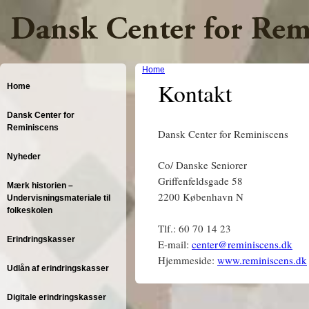
Jump to navigation
Home
Kontakt
Home
Y
o
Dansk Center for
Reminiscens
Dansk Center for Reminiscens
u
Nyheder
a
Co/ Danske Seniorer
Griffenfeldsgade 58
Mærk historien –
r
2200 København N
Undervisningsmateriale til
folkeskolen
e
Tlf.: 60 70 14 23
h
Erindringskasser
E-mail:
center@reminiscens.dk
Hjemmeside:
www.reminiscens.dk
e
Udlån af erindringskasser
r
Digitale erindringskasser