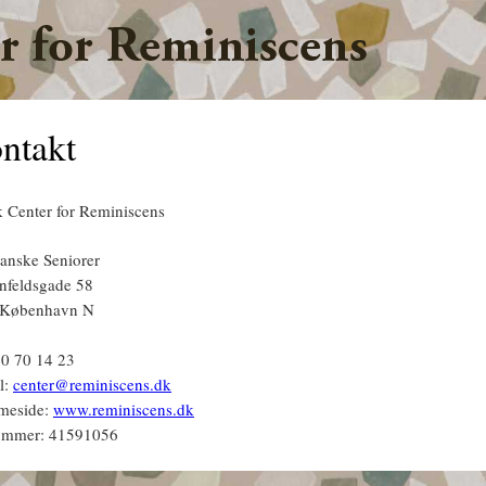
Jump to navigation
ntakt
 Center for Reminiscens
anske Seniorer
enfeldsgade 58
 København N
 60 70 14 23
l:
center@reminiscens.dk
meside:
www.reminiscens.dk
ummer: 41591056