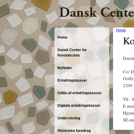
Home
Ko
Home
Y
o
Dansk Center for
Reminiscens
Dansk
u
Nyheder
a
Co/ D
Griff
Erindringskasser
r
2200
e
Udlån af erindringskasser
Tlf.:
h
E-mai
Digitale erindringskasser
Hjem
e
Undervisning
SE-n
r
Historiske foredrag